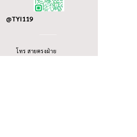
@TYI119
โทร สายตรงฝ่าย
ขาย
02-
2258060-4
เวลา
ทำการ
จันทร์ - เสาร์