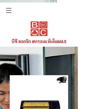
บีซี ดอกจิก #กรองแท้เต็มMAX