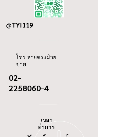
DETAILS
HONDA CITY, JAZZ Yr.
OD
-
2004
@TYI119
ID
223
THREAD
-
โทร สายตรงฝ่าย
ขาย
02-
2258060-4
เวลา
ทำการ