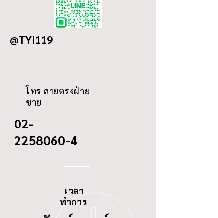
DETAILS
VOLVO BUS
OD
227
MERCEDES BENZ
BUS
@TYI119
ID
116/10.5
THREAD
-
โทร สายตรงฝ่าย
ขาย
02-
2258060-4
เวลา
ทำการ