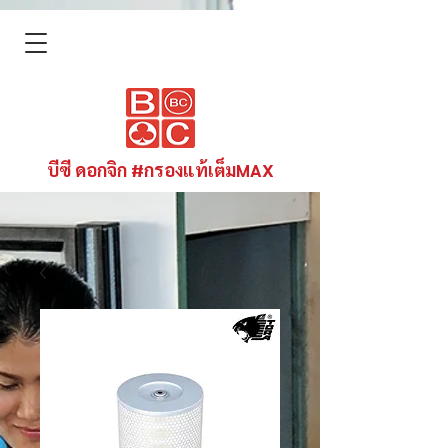
บีซี ดอกจิก #กรองแท้เต็มMAX