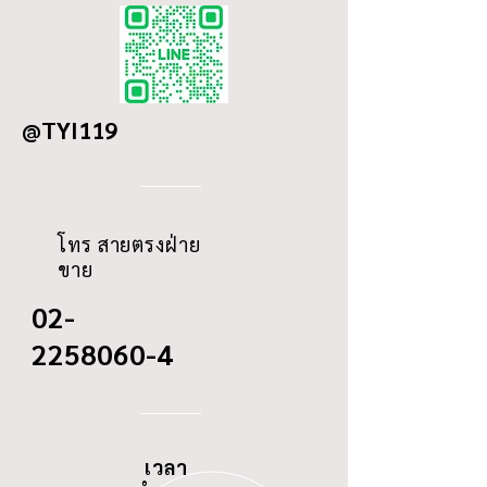
NO.
ME 033717
LENGTH
-
DETAILS
ISUZU NPR 140-150
OD
221/265
HP
MITSUBISHI FUSO
@TYI119
ID
135/22
FN527 (PRIMARY)
THREAD
-
โทร สายตรงฝ่าย
ขาย
02-
2258060-4
เวลา