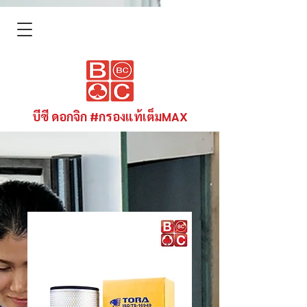
บีซี ดอกจิก #กรองแท้เต็มMAX