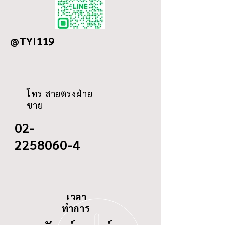
OD
65
@TYI119
ID
-
THREAD
M20-1.5
โทร สายตรงฝ่าย
ขาย
02-
2258060-4
เวลา
ทำการ