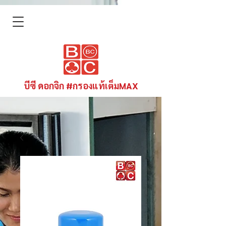
บีซี ดอกจิก #กรองแท้เต็มMAX