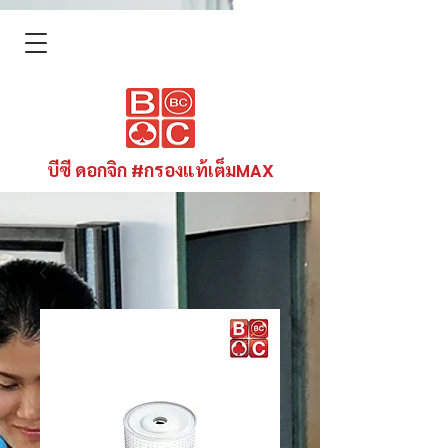
บีซี ดอกจิก #กรองแท้เต็มMAX