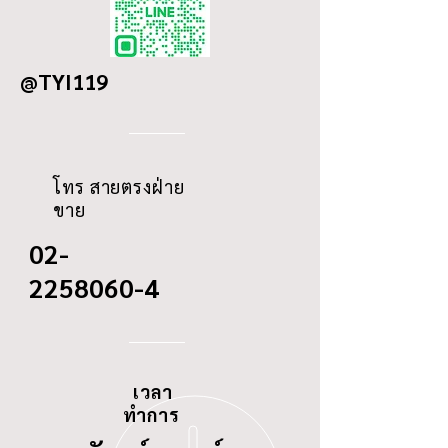
OD
123
@TYI119
ID
17
THREAD
-
โทร สายตรงฝ่าย
ขาย
02-
2258060-4
เวลา
ทำการ