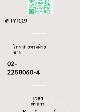
OD
102
@TYI119
ID
N/A
THREAD
M26-1.5
โทร สายตรงฝ่าย
ขาย
02-
2258060-4
เวลา
ทำการ