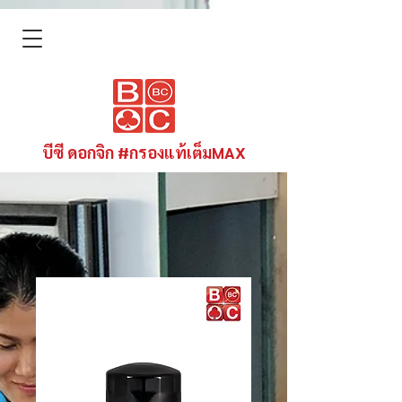
บีซี ดอกจิก #กรองแท้เต็มMAX