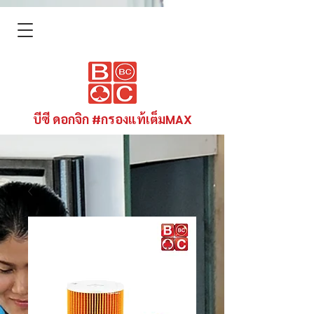
บีซี ดอกจิก #กรองแท้เต็มMAX