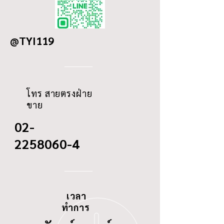
OD
92
@TYI119
ID
12
THREAD
-
โทร สายตรงฝ่าย
ขาย
02-
2258060-4
เวลา
ทำการ