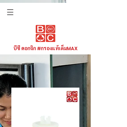
บีซี ดอกจิก #กรองแท้เต็มMAX