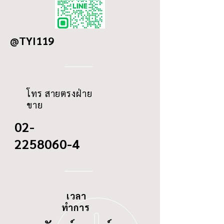
OD
87/78.5
@TYI119
ID
11.8
THREAD
-
โทร สายตรงฝ่าย
ขาย
02-
2258060-4
เวลา
ทำการ