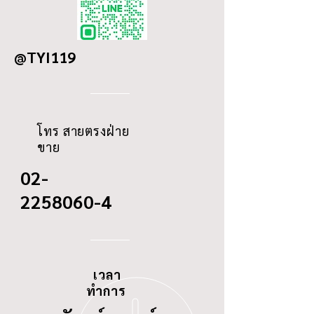
DETAILS
HINO JO8E
COMMONRAIL FC9J
OD
90.5
EURO 3
@TYI119
ID
19
THREAD
-
โทร สายตรงฝ่าย
ขาย
02-
2258060-4
เวลา
ทำการ