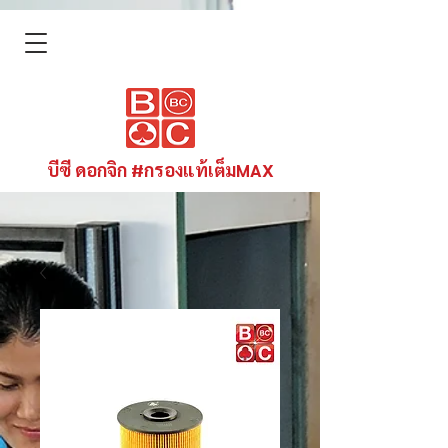
บีซี ดอกจิก #กรองแท้เต็มMAX