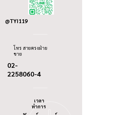
S2340-11690
OD
90.5
DETAILS
HINO 2P P11C-TE13C-T
COMMONRAIL EURO 3
@TYI119
ID
19
SERIES 5
THREAD
-
โทร สายตรงฝ่าย
ขาย
02-
2258060-4
เวลา
ทำการ