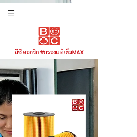
บีซี ดอกจิก #กรองแท้เต็มMAX