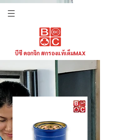
บีซี ดอกจิก #กรองแท้เต็มMAX