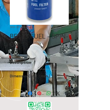
SKU: BF113
BF113 FUEL - SPIN-
ON
Description
Dimension(unit : mm.)
CODE
BF113
HEIGHT
100
OE PART
23303-54071-00
NO.
WIDTH
-
DETAILS
TOYOTA HILUX LN30,
LENGTH
-