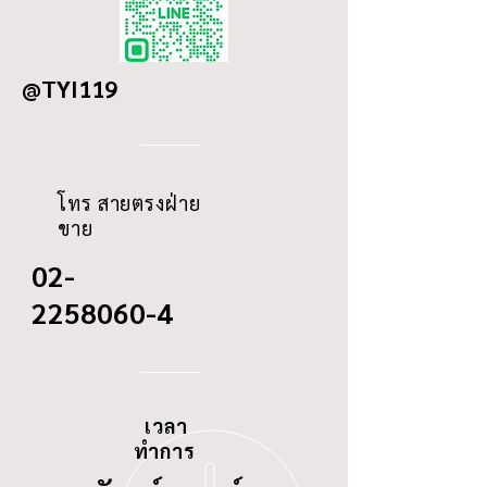
LN40
OD
80
@TYI119
ID
N/A
THREAD
3/4"-16 UNF
โทร สายตรงฝ่าย
ขาย
02-
2258060-4
เวลา
ทำการ