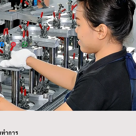
BCA353
)
FMA353
40
17220-R6AJ00
157
HONDA CRV Yr. 2012,
239
2000cc
-
-
-
าทำการ