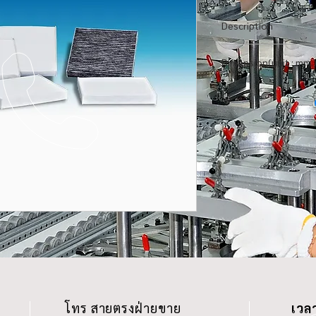
Description
CODE
Dimension(unit : mm.
CODE OTHER
HEIGHT
OE PART NO.
WIDTH
DETAILS
LENGTH
OD
ID
THREAD
โทร สายตรงฝ่ายขาย
เวล