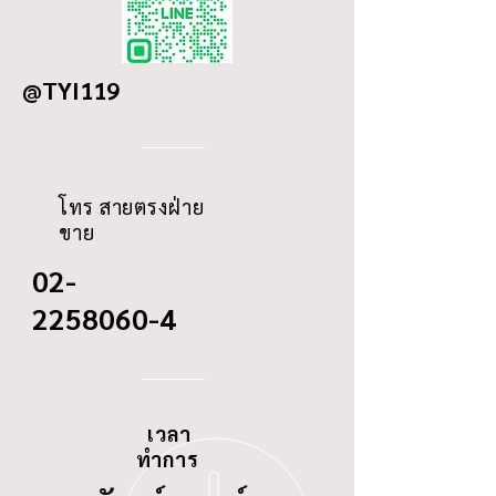
DETAILS
Ford Ranger Yr.
OD
222
2012
MAZDA BT50 PRO
@TYI119
ID
137/0
THREAD
-
โทร สายตรงฝ่าย
ขาย
02-
2258060-4
เวลา
ทำการ