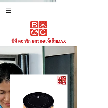
บีซี ดอกจิก #กรองแท้เต็มMAX