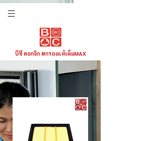
บีซี ดอกจิก #กรองแท้เต็มMAX