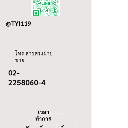
DETAILS
ISUZU MU-7 GOLD
OD
-
SERIES, D-MAX 3.0
SUPER TITANIUM
@TYI119
ID
210
THREAD
-
โทร สายตรงฝ่าย
ขาย
02-
2258060-4
เวลา
ทำการ