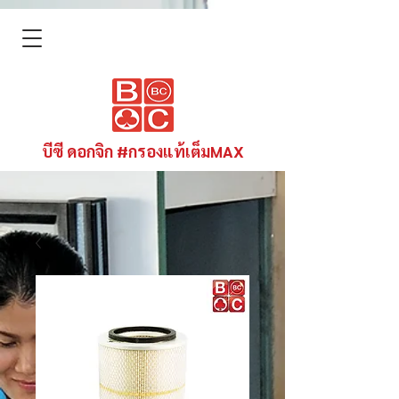
บีซี ดอกจิก #กรองแท้เต็มMAX