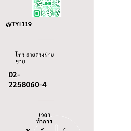
DETAILS
HINO AK, FC 141-
OD
190
148
@TYI119
ID
105/22
THREAD
-
โทร สายตรงฝ่าย
ขาย
02-
2258060-4
เวลา
ทำการ