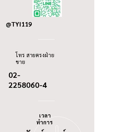
DETAILS
TOYOTA TIGER 1KZ, 2L,
OD
219
5L (2500CC, 3000CC)
@TYI119
ID
108/0
THREAD
-
โทร สายตรงฝ่าย
ขาย
02-
2258060-4
เวลา
ทำการ