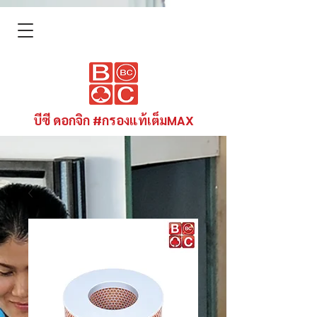
บีซี ดอกจิก #กรองแท้เต็มMAX