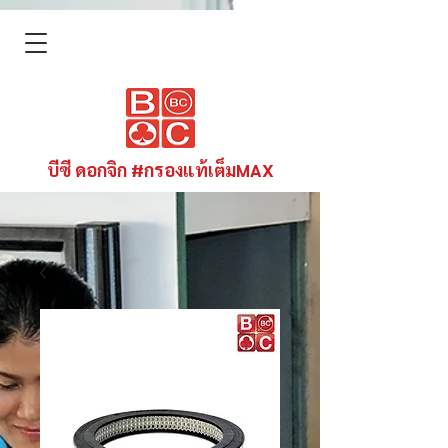
บีซี ดอกจิก #กรองแท้เต็มMAX