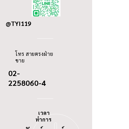
OD
294
@TYI119
ID
222
THREAD
-
โทร สายตรงฝ่าย
ขาย
02-
2258060-4
เวลา
ทำการ