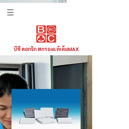
บีซี ดอกจิก #กรองแท้เต็มMAX