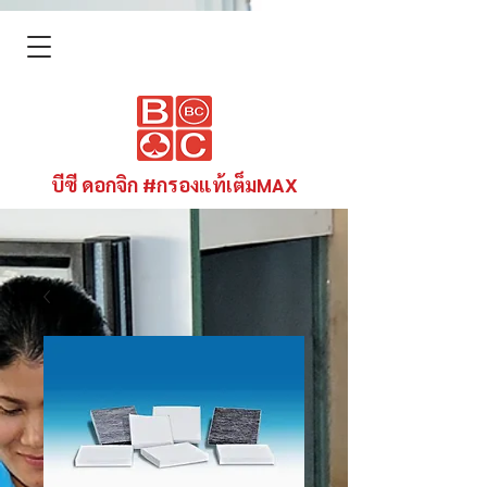
บีซี ดอกจิก #กรองแท้เต็มMAX