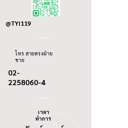
DETAILS
ISUZU BUS 200HP
OD
233
HINO KT729,
EL100
@TYI119
ID
123/14
THREAD
-
โทร สายตรงฝ่าย
ขาย
02-
2258060-4
เวลา
ทำการ