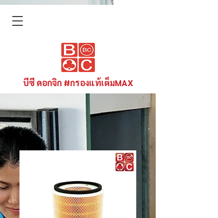
บีซี ดอกจิก #กรองแท้เต็มMAX